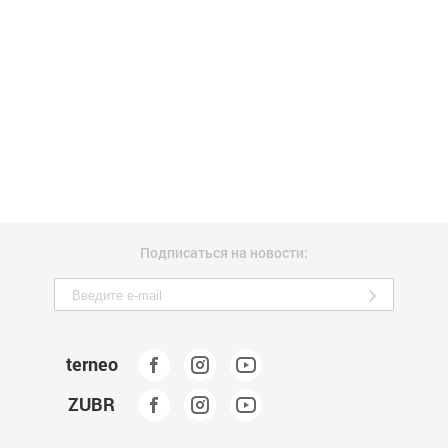
Подписаться на новости:
terneo
ZUBR