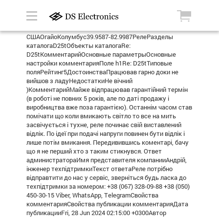
СШАОгайоКолумбус39.9587-82.9987РелеРазделы
каталогаD25tОбъекты каталогаRe:
D25tКомментарийОсновные параметрыОсновные
настройки комментарияПоле h1Re: D25tТиповые
поляРейтинг5ДостоинстваПрацював гарно доки не
вийшов з ладуНедостаткиНе вічний
)КомментарийМайже відпрацював гарантійний термін
(в роботі не повних 5 років, але по даті продажу і
виробництва вже поза гарантією). Останнім часом став
помічати що коли вмикають світло то все на мить
засвічується і тухне, реле починає свій виставлений
відлік. По ідеї при подачі напруги повинен бути відлік і
лише потім вмикання. Передивившись коментарі, бачу
що я не перший хто з таким стикнувся. Ответ
администратораИмя представителя компанииАндрій,
інженер техпідтримкиТекст ответаРеле потрібно
відправтити до нас у сервіс, зверніться будь ласка до
техпідтримки за номером: +38 (067) 328-09-88 +38 (050)
450-30-15 Viber, WhatsApp, ТelegramСвойства
комментарияСвойства публикации комментарияДата
публикацииFri, 28 Jun 2024 02:15:00 +0300Автор