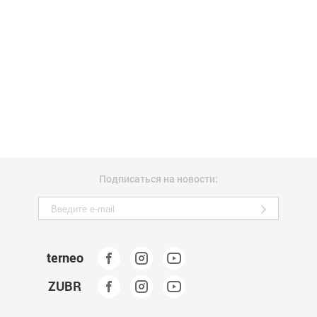
Подписаться на новости:
terneo
ZUBR