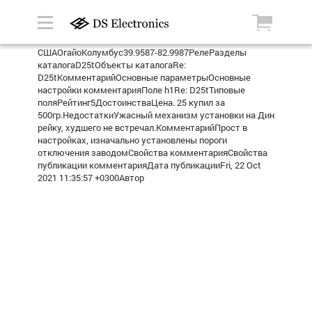
СШАОгайоКолумбус39.9587-82.9987РелеРазделы
каталогаD25tОбъекты каталогаRe:
D25tКомментарийОсновные параметрыОсновные
настройки комментарияПоле h1Re: D25tТиповые
поляРейтинг5ДостоинстваЦена. 25 купил за
500гр.НедостаткиУжасный механизм установки на Дин
рейку, худшего не встречал.КомментарийПрост в
настройках, изначально установлены пороги
отключения заводомСвойства комментарияСвойства
публикации комментарияДата публикацииFri, 22 Oct
2021 11:35:57 +0300Автор