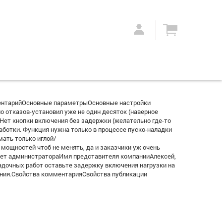
ентарийОсновные параметрыОсновные настройки
 отказов-установил уже не один десяток (наверное
Нет кнопки включения без задержки (желательно где-то
аботки. Функция нужна только в процессе пуско-наладки
мать только иглой/
мощностей чтоб не менять, да и заказчики уж очень
твет администратораИмя представителя компанииАлексей,
ладочных работ оставьте задержку включения нагрузки на
вания.Свойства комментарияСвойства публикации