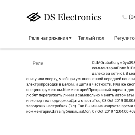
(0
Реле напряжения
Теплый пол
Регулят
СШАОгайоКолумбус39.9
Реле
комментарияПоле h1Re:
далеко за сотню). В м
снизу или сверху, чтоб при установленной передней пане
электропроводки в целом, и щита в частности. Или же кн
специнструментом.КомментарийПрекрасный вариант для от
любят перегружать линии и самовольно менять автоматы 
инженер тех-поддержкиДата ответаTue, 08 Oct 2019 00:00
заводских настройках (3 с). Так Вы минимизируете врем
комментарияДата публикацииMon, 07 Oct 2019 12:04:00 +0