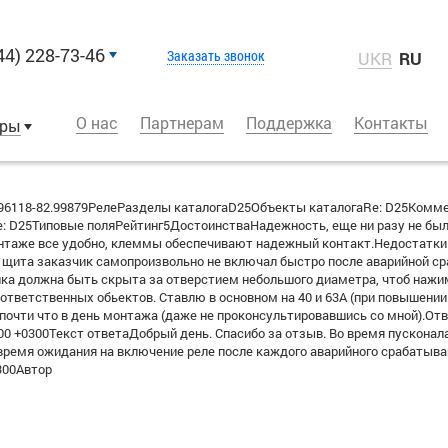
44) 228-73-46
Заказать звонок
UKR
RU
О нас
Партнерам
Поддержка
Контакты
оры
6118-82.99879РелеРазделы каталогаD25Объекты каталогаRe: D25Комм
 D25Типовые поляРейтинг5ДостоинстваНадежность, еще ни разу не было
онтаже все удобно, клеммы обеспечивают надежный контакт.Недостатки
ли щита заказчик самопроизвольно не включал быстро после аварийной ср
опка должна быть скрыта за отверстием небольшого диаметра, чтоб нажи
ветственных обьектов. Ставлю в основном на 40 и 63А (при повышении 
почти что в день монтажа (даже не проконсультировавшись со мной).О
:00 +0300Текст ответаДобрый день. Спасибо за отзыв. Во время пускона
я время ожидания на включение реле после каждого аварийного срабаты
300Автор