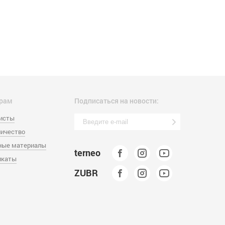
рам
Подписаться на новости:
листы
ичество
ные материалы
terneo
икаты
ZUBR