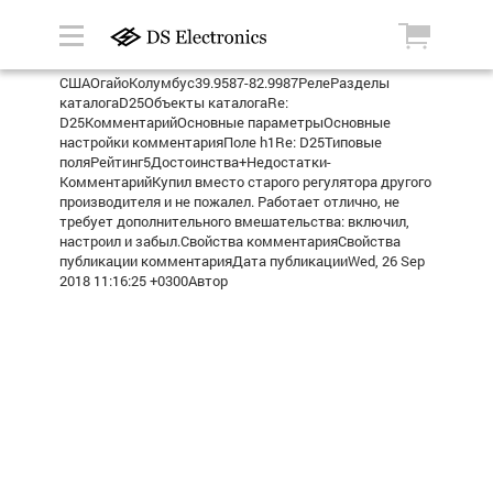
СШАОгайоКолумбус39.9587-82.9987РелеРазделы
каталогаD25Объекты каталогаRe:
D25КомментарийОсновные параметрыОсновные
настройки комментарияПоле h1Re: D25Типовые
поляРейтинг5Достоинства+Недостатки-
КомментарийКупил вместо старого регулятора другого
производителя и не пожалел. Работает отлично, не
требует дополнительного вмешательства: включил,
настроил и забыл.Свойства комментарияСвойства
публикации комментарияДата публикацииWed, 26 Sep
2018 11:16:25 +0300Автор