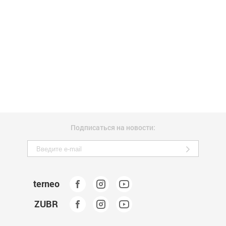
Подписаться на новости:
terneo
ZUBR