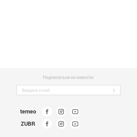
Подписаться на новости:
terneo
ZUBR