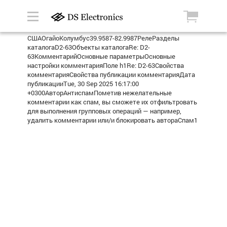
СШАОгайоКолумбус39.9587-82.9987РелеРазделы
каталогаD2-63Объекты каталогаRe: D2-
63КомментарийОсновные параметрыОсновные
настройки комментарияПоле h1Re: D2-63Свойства
комментарияСвойства публикации комментарияДата
публикацииTue, 30 Sep 2025 16:17:00
+0300АвторАнтиспамПометив нежелательные
комментарии как спам, вы сможете их отфильтровать
для выполнения групповых операций — например,
удалить комментарии или/и блокировать автораСпам1