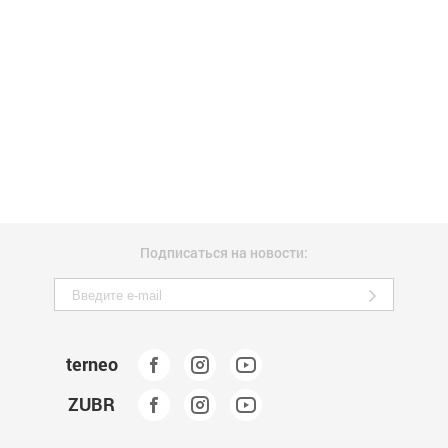
Подписаться на новости:
terneo
ZUBR