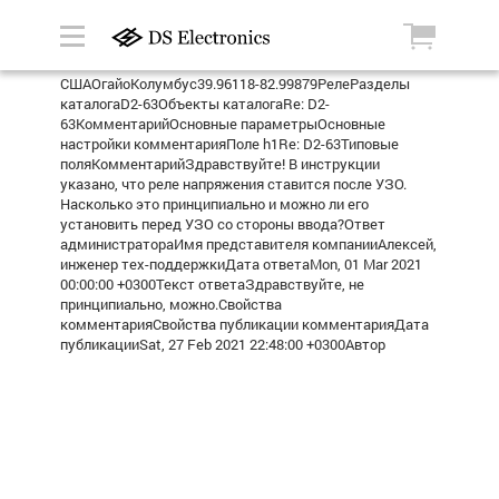
СШАОгайоКолумбус39.96118-82.99879РелеРазделы
каталогаD2-63Объекты каталогаRe: D2-
63КомментарийОсновные параметрыОсновные
настройки комментарияПоле h1Re: D2-63Типовые
поляКомментарийЗдравствуйте! В инструкции
указано, что реле напряжения ставится после УЗО.
Насколько это принципиально и можно ли его
установить перед УЗО со стороны ввода?Ответ
администратораИмя представителя компанииАлексей,
инженер тех-поддержкиДата ответаMon, 01 Mar 2021
00:00:00 +0300Текст ответаЗдравствуйте, не
принципиально, можно.Свойства
комментарияСвойства публикации комментарияДата
публикацииSat, 27 Feb 2021 22:48:00 +0300Автор