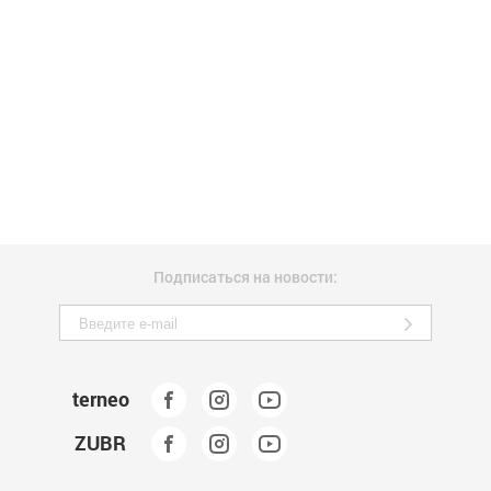
Подписаться на новости:
terneo
ZUBR