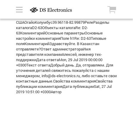
СШАОгайоКолумбус39.96118-82.99879РелеРазделы
каталогаD2-63Объекты каталогаRe: D2-
63КомментарийОсновные параметрыОсновные
настройки комментарияПоле h1Re: D2-63Типовые
поляКомментарийЗдравствуйте. В Казахстан
отправляете?Ответ администратораИмя
представителя компанииАлексей, инженер тех-
поддержкиДата ответаMon, 29 Jul 2019 00:00:00
+0300Текст ответаДобрый день. Да, отправляем. Для
уточнения деталей свяжитесь пожалуйста с нашим
менеджером, info@ds-electronics.ru, либо оставьте свои
контактные данные.Свойства комментарияСвойства
публикации комментарияДата публикацииSat, 27 Jul
2019 10:51:00 +0300Автор