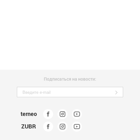
Подписаться на новости:
terneo
ZUBR