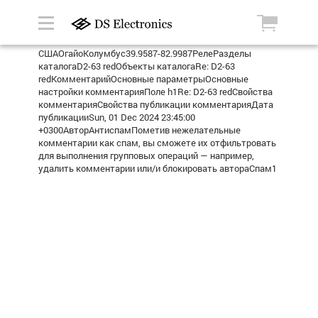
СШАОгайоКолумбус39.9587-82.9987РелеРазделы
каталогаD2-63 redОбъекты каталогаRe: D2-63
redКомментарийОсновные параметрыОсновные
настройки комментарияПоле h1Re: D2-63 redСвойства
комментарияСвойства публикации комментарияДата
публикацииSun, 01 Dec 2024 23:45:00
+0300АвторАнтиспамПометив нежелательные
комментарии как спам, вы сможете их отфильтровать
для выполнения групповых операций — например,
удалить комментарии или/и блокировать автораСпам1