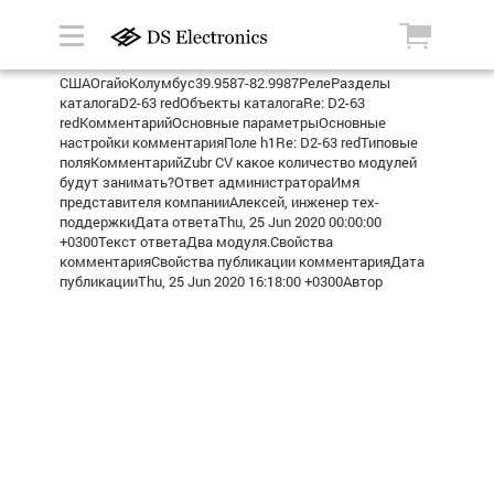
СШАОгайоКолумбус39.9587-82.9987РелеРазделы
каталогаD2-63 redОбъекты каталогаRe: D2-63
redКомментарийОсновные параметрыОсновные
настройки комментарияПоле h1Re: D2-63 redТиповые
поляКомментарийZubr CV какое количество модулей
будут занимать?Ответ администратораИмя
представителя компанииАлексей, инженер тех-
поддержкиДата ответаThu, 25 Jun 2020 00:00:00
+0300Текст ответаДва модуля.Свойства
комментарияСвойства публикации комментарияДата
публикацииThu, 25 Jun 2020 16:18:00 +0300Автор