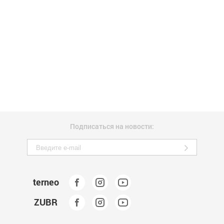
Подписаться на новости:
terneo
ZUBR