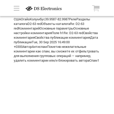
СШАОгайоКолумбус39.9587-82.9987РелеРазделы
каталогаD2-63 redОбъекты каталогаRe: D2-63
redКомментарийОсновные параметрыОсновные
настройки комментарияПоле h1Re: D2-63 redСвойства
комментарияСвойства публикации комментарияДата
публикацииTue, 30 Sep 2025 16:49:00
+0300АвторАнтиспамПометив нежелательные
комментарии как спам, вы сможете их отфильтровать
для выполнения групповых операций — например,
удалить комментарии или/и блокировать автораСпам1