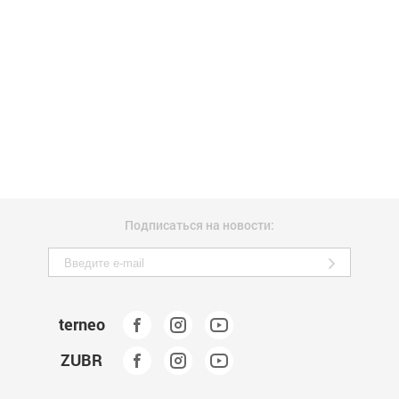
Подписаться на новости:
terneo
ZUBR