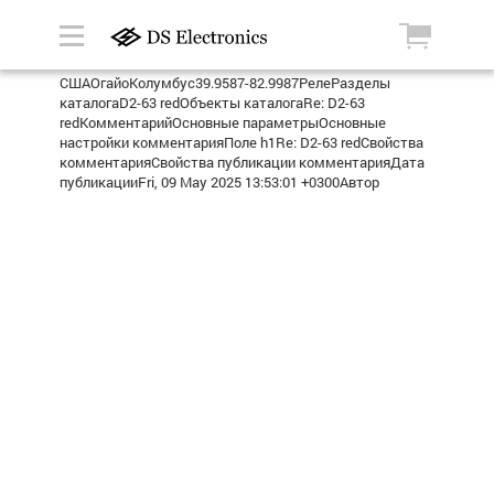
СШАОгайоКолумбус39.9587-82.9987РелеРазделы
каталогаD2-63 redОбъекты каталогаRe: D2-63
redКомментарийОсновные параметрыОсновные
настройки комментарияПоле h1Re: D2-63 redСвойства
комментарияСвойства публикации комментарияДата
публикацииFri, 09 May 2025 13:53:01 +0300Автор