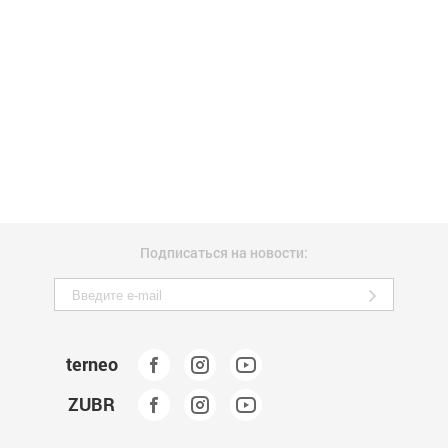
Подписаться на новости:
terneo
ZUBR