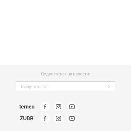
Подписаться на новости:
terneo
ZUBR