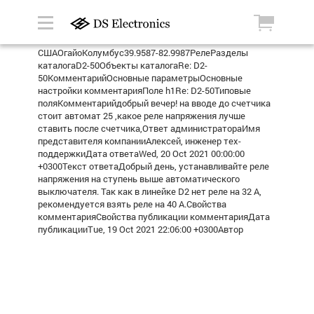
СШАОгайоКолумбус39.9587-82.9987РелеРазделы
каталогаD2-50Объекты каталогаRe: D2-
50КомментарийОсновные параметрыОсновные
настройки комментарияПоле h1Re: D2-50Типовые
поляКомментарийдобрый вечер! на вводе до счетчика
стоит автомат 25 ,какое реле напряжения лучше
ставить после счетчика,Ответ администратораИмя
представителя компанииАлексей, инженер тех-
поддержкиДата ответаWed, 20 Oct 2021 00:00:00
+0300Текст ответаДобрый день, устанавливайте реле
напряжения на ступень выше автоматического
выключателя. Так как в линейке D2 нет реле на 32 А,
рекомендуется взять реле на 40 А.Свойства
комментарияСвойства публикации комментарияДата
публикацииTue, 19 Oct 2021 22:06:00 +0300Автор