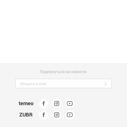
Подписаться на новости:
terneo
ZUBR