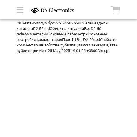
СШАОгайоКолумбус39.9587-82.9987РелеРазделы
каталогаD2-50 redОбъекты каталогаRe: D2-50
redКомментарийОсновные параметрыОсновные
настройки комментарияПоле h1Re: D2-50 redСвойства
комментарияСвойства публикации комментарияДата
публикацииMon, 26 May 2025 19:01:55 +0300Автор