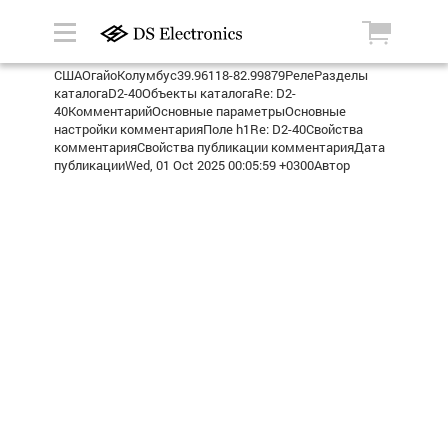
СШАОгайоКолумбус39.96118-82.99879РелеРазделы
каталогаD2-40Объекты каталогаRe: D2-
40КомментарийОсновные параметрыОсновные
настройки комментарияПоле h1Re: D2-40Свойства
комментарияСвойства публикации комментарияДата
публикацииWed, 01 Oct 2025 00:05:59 +0300Автор