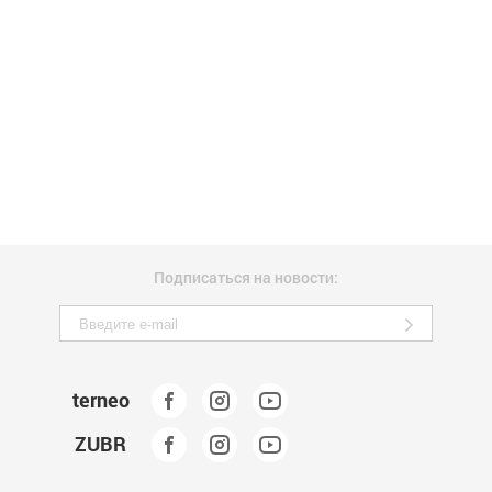
Подписаться на новости:
terneo
ZUBR