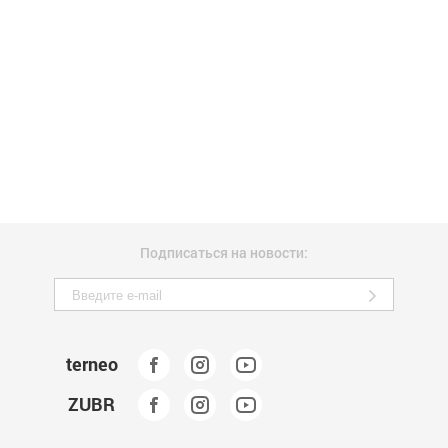
Подписаться на новости:
terneo
ZUBR