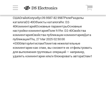
СШАОгайоКолумбус39.9587-82.9987РелеРазделы
каталогаD2-40Объекты каталогаRe: D2-
40КомментарийОсновные параметрыОсновные
настройки комментарияПоле h1Re: D2-40Свойства
комментарияСвойства публикации комментарияДата
публикацииThu, 27 Mar 2025 02:50:00
+0300АвторАнтиспамПометив нежелательные
комментарии как спам, вы сможете их отфильтровать
для выполнения групповых операций — например,
удалить комментарии или/и блокировать автораСпам1