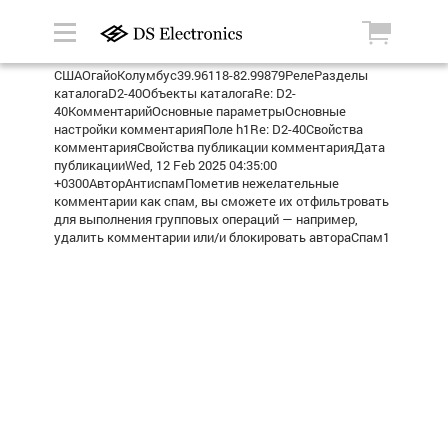
СШАОгайоКолумбус39.96118-82.99879РелеРазделы
каталогаD2-40Объекты каталогаRe: D2-
40КомментарийОсновные параметрыОсновные
настройки комментарияПоле h1Re: D2-40Свойства
комментарияСвойства публикации комментарияДата
публикацииWed, 12 Feb 2025 04:35:00
+0300АвторАнтиспамПометив нежелательные
комментарии как спам, вы сможете их отфильтровать
для выполнения групповых операций — например,
удалить комментарии или/и блокировать автораСпам1