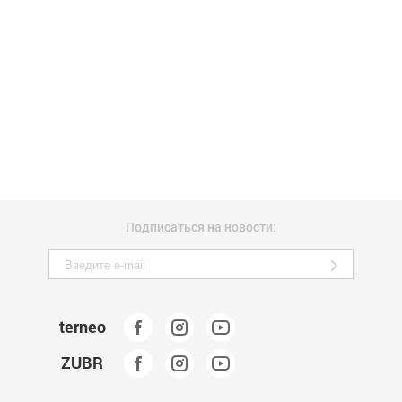
Подписаться на новости:
terneo
ZUBR