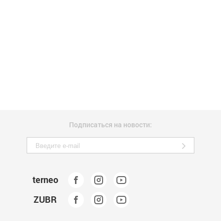
Подписаться на новости:
terneo
ZUBR