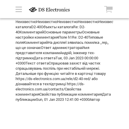
НеизвестноНеизвестноНеизвестноНеизвестноНеизвестноРеле
каталогаD2-40Объекты каталогаRe: D2-
40КомментарийОсновные параметрыОсновные
настройки комментарияПоле h1Re: D2-40Типовые
поляКомментарийНа дисплеї зявилась помилка ,,rep,,
що це означаєОтвет администратораИмя
представителя компанииАндрій, інженер тех-
підтримкиДата ответаTue, 03 Jan 2023 00:00:00
+0300Текст ответаСпрацював захист від частих
спрацьовувань поспіль при нестабільній мережі.
Детальніше про функцію читайте в карточці товару
https://ds-electronics.com.ua/rele/d2-40-red/ або
дізнавайтеся в техпідтримці https://ds-
electronics.com.ua/contacts/Свойства
комментарияСвойства публикации комментарияДата
публикацииSun, 01 Jan 2023 12:41:00 +0300Автор