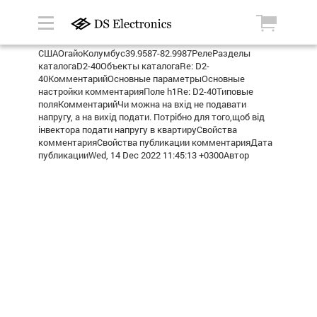
СШАОгайоКолумбус39.9587-82.9987РелеРазделы
каталогаD2-40Объекты каталогаRe: D2-
40КомментарийОсновные параметрыОсновные
настройки комментарияПоле h1Re: D2-40Типовые
поляКомментарийЧи можна на вхід не подавати
напругу, а на вихід подати. Потрібно для того,щоб від
інвектора подати напругу в квартируСвойства
комментарияСвойства публикации комментарияДата
публикацииWed, 14 Dec 2022 11:45:13 +0300Автор