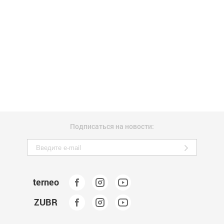
Подписаться на новости:
terneo
ZUBR