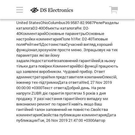
United StatesOhioColumbus39.9587-82.9987РелеРазделы
каталогаD2-40Объекты каталогаRe: D2-
40КомментарийОсновные параметрыОсновные
настройки комментарияПоле h1Re: D2-40Типовые
поляРейтинг5ДостоинстваСучасний вигляд,хороший
функціонал,зрозуміле просте меню. Зпрацьовує на тих
параметрах які ви йому
задали.НедостаткиНезаповнений гарантійний,в ньому
тільки дата повірки.КомментарийВсі функції працюють
що заявлені виробником. Чудовий прибор. Ответ
администратораИмя представителя компанииОлексій,
інженер тех-підтримкиДата ответаWed, 27 Nov 2019
00:00:00 +0300Текст ответаДобрий день. На реле
напруги ZUBR діє гарантія протягом 5 років з дня
продажу. У разі настання гарантійного випадку ми
виконаємо ремонт по гарантії навіть якщо Ваш
гантійний талон заповнений не повністю.Свойства
комментарияСвойства публикации комментарияДата
публикацииTue, 26 Nov 2019 21:47:00 +0300Автор