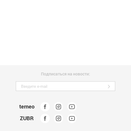
Подписаться на новости:
terneo
ZUBR