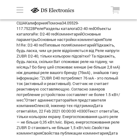
СШАКалифорнияПомона34.05529-
117.75228РелеРазделы каталогаD2-40 redОбъекты
каталогаRe: D2-40 redКомментарийОсновные
параметрыОсновные настройки комментарияПоле
h1Re: D2-40 redТиповые поляКомментарийПідкажіть,
будь ласка, чим це реле відрізняється від Реле напруги
ZUBR D2-40, тільки кольором підсвітки? Та підкажіть,
будь ласка, скільки Ват споживає реле на годину, чи
місяць? Бо бачу цей споживає менше (не більше 2,8 мА)
ніж дешевші реле вашого бренду (76мА) , знайшов таку
інформацію: "ZUBR D40 потребляєт 76 мА - это полный
ток (активный и реактивный). Счетчик не считает
реактивную составляющую. Согласно замеров
потребление устройством составляет не более 1.5 кВт/
мес."Ответ администратораИмя представителя
компанииОлексій, інженер тех-підтримкиДата
ответаMon, 22 Feb 2021 00:00:00 +0300Текст ответаТак,
тільки кольором екрану. Енергоспоживання цього реле
— не більше 0,35 кВт/міс. Вірно, енергоспоживання реле
ZUBR D становить не більше 1,5 кВт/міс.Свойства
комментарияСвойства публикации комментарияДата