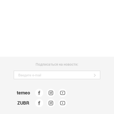
Подписаться на новости:
terneo
ZUBR