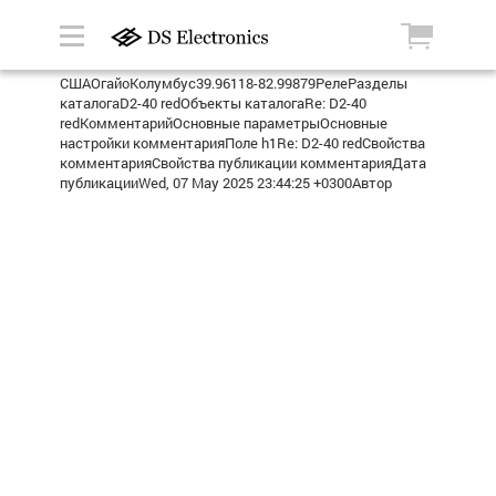
СШАОгайоКолумбус39.96118-82.99879РелеРазделы
каталогаD2-40 redОбъекты каталогаRe: D2-40
redКомментарийОсновные параметрыОсновные
настройки комментарияПоле h1Re: D2-40 redСвойства
комментарияСвойства публикации комментарияДата
публикацииWed, 07 May 2025 23:44:25 +0300Автор