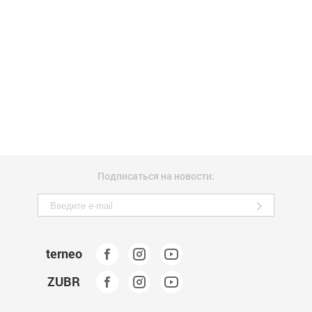
Подписаться на новости:
terneo
ZUBR