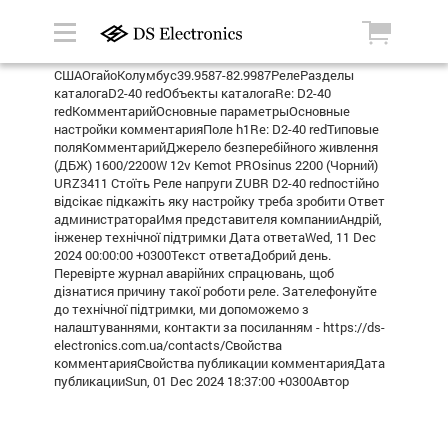
СШАОгайоКолумбус39.9587-82.9987РелеРазделы
каталогаD2-40 redОбъекты каталогаRe: D2-40
redКомментарийОсновные параметрыОсновные
настройки комментарияПоле h1Re: D2-40 redТиповые
поляКомментарийДжерело безперебійного живлення
(ДБЖ) 1600/2200W 12v Kemot PROsinus 2200 (Чорний)
URZ3411 Стоїть Реле напруги ZUBR D2-40 redпостійно
відсікає підкажіть яку настройку треба зробити Ответ
администратораИмя представителя компанииАндрій,
інженер технічної підтримки Дата ответаWed, 11 Dec
2024 00:00:00 +0300Текст ответаДобрий день.
Перевірте журнал аварійних спрацювань, щоб
дізнатися причину такої роботи реле. Зателефонуйте
до технічної підтримки, ми допоможемо з
налаштуваннями, контакти за посиланням - https://ds-
electronics.com.ua/contacts/Свойства
комментарияСвойства публикации комментарияДата
публикацииSun, 01 Dec 2024 18:37:00 +0300Автор