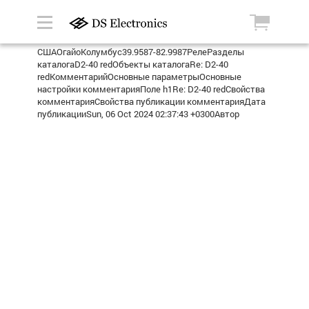
СШАОгайоКолумбус39.9587-82.9987РелеРазделы
каталогаD2-40 redОбъекты каталогаRe: D2-40
redКомментарийОсновные параметрыОсновные
настройки комментарияПоле h1Re: D2-40 redСвойства
комментарияСвойства публикации комментарияДата
публикацииSun, 06 Oct 2024 02:37:43 +0300Автор