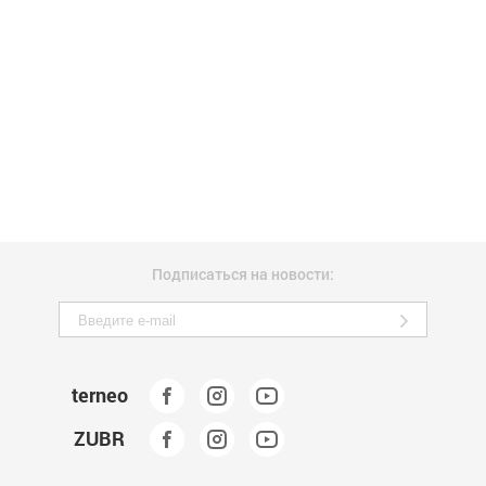
Подписаться на новости:
terneo
ZUBR