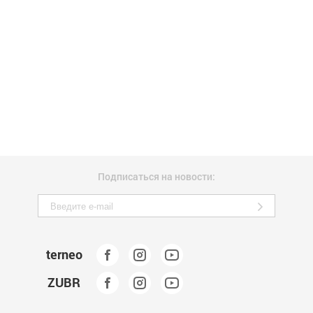
Подписаться на новости:
terneo
ZUBR