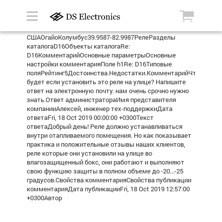
СШАОгайоКолумбус39.9587-82.9987РелеРазделы
каталогаD16Объекты каталогаRe:
D16КомментарийОсновные параметрыОсновные
настройки комментарияПоле h1Re: D16Типовые
поляРейтинг5Достоинства.Недостатки.КомментарийЧто
будет если установить это реле на улице? Напишите
ответ на электронную почту. нам очень срочно нужно
знать.Ответ администратораИмя представителя
компанииАлексей, инженер тех-поддержкиДата
ответаFri, 18 Oct 2019 00:00:00 +0300Текст
ответаДобрый день! Реле должно устанавливаться
внутри отапливаемого помещения. Но как показывает
практика и положительные отзывы наших клиентов,
реле которые они установили на улице во
влагозащищенный бокс, они работают и выполняют
свою функцию защиты в полном объеме до -20...-25
градусов.Свойства комментарияСвойства публикации
комментарияДата публикацииFri, 18 Oct 2019 12:57:00
+0300Автор