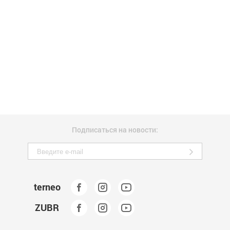
Подписаться на новости:
terneo
ZUBR