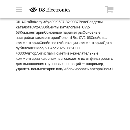
СШАОгайоКолумбус39.9587-82.9987РелеРазделы
каталогаCV2-63Объекты каталогаRe: CV2-
63КомментарийОсновные параметрыОсновные
настройки комментарияПоле h1Re: CV2-63Свойства
комментарияСвойства публикации комментарияДата
публикацииMon, 21 Apr 2025 08:51:00
+0300АвторАнтиспамПометив нежелательные
комментарии как спам, вы сможете их отфильтровать
для выполнения групповых операций — например,
удалить комментарии или/и блокировать автораСпам1