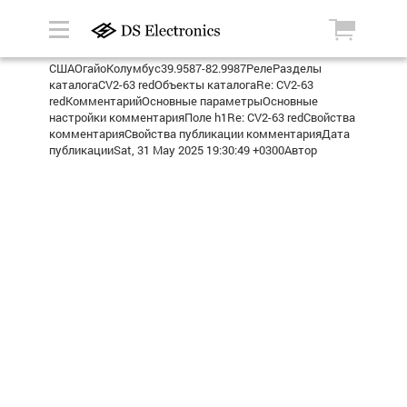
СШАОгайоКолумбус39.9587-82.9987РелеРазделы
каталогаCV2-63 redОбъекты каталогаRe: CV2-63
redКомментарийОсновные параметрыОсновные
настройки комментарияПоле h1Re: CV2-63 redСвойства
комментарияСвойства публикации комментарияДата
публикацииSat, 31 May 2025 19:30:49 +0300Автор