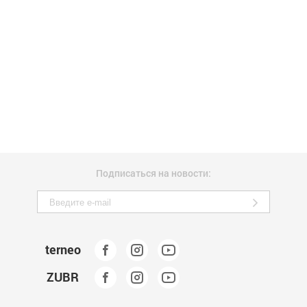
Подписаться на новости:
terneo
ZUBR