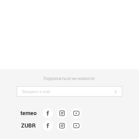
Подписаться на новости:
terneo
ZUBR