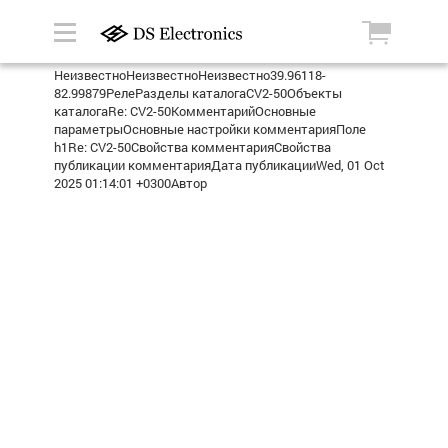
НеизвестноНеизвестноНеизвестно39.96118-
82.99879РелеРазделы каталогаCV2-50Объекты
каталогаRe: CV2-50КомментарийОсновные
параметрыОсновные настройки комментарияПоле
h1Re: CV2-50Свойства комментарияСвойства
публикации комментарияДата публикацииWed, 01 Oct
2025 01:14:01 +0300Автор