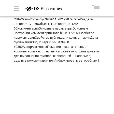
СШАОгайоКолумбус39.96118-82.99879РелеРазделы
каталогаCV2-50Объекты каталогаRe: CV2-
50КомментарийОсновные параметрыОсновные
настройки комментарияПоле h1Re: CV2-50Свойства
комментарияСвойства публикации комментарияДата
публикацииSun, 20 Apr 2025 04:39:00
+0300АвторАнтиспамПометив нежелательные
комментарии как спам, вы сможете их отфильтровать
для выполнения групповых операций — например,
удалить комментарии или/и блокировать автораСпам1