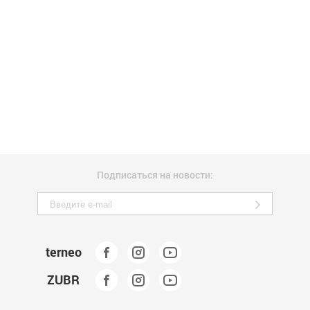
Подписаться на новости:
terneo
ZUBR