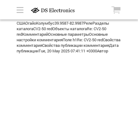
СШАОгайоКолумбус39.9587-82.9987РелеРазделы
каталогаCV2-50 redОбъекты каталогаRe: CV2-50
redКомментарийОсновные параметрыОсновные
настройки комментарияПоле h1Re: CV2-50 redСвойства
комментарияСвойства публикации комментарияДата
публикацииTue, 20 May 2025 07:41:11 +0300Автор