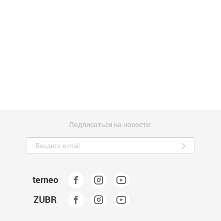
Подписаться на новости:
terneo
ZUBR