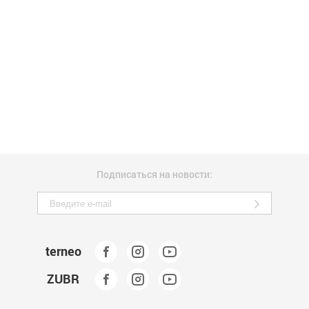
Подписаться на новости:
terneo
ZUBR