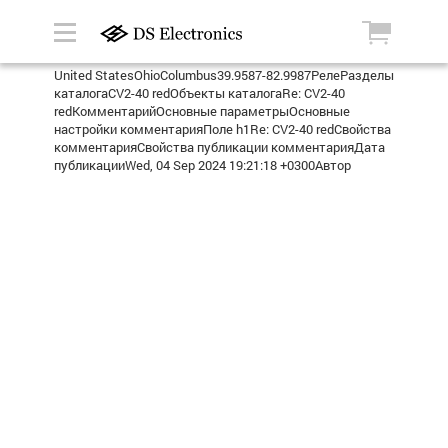
United StatesOhioColumbus39.9587-82.9987РелеРазделы
каталогаCV2-40 redОбъекты каталогаRe: CV2-40
redКомментарийОсновные параметрыОсновные
настройки комментарияПоле h1Re: CV2-40 redСвойства
комментарияСвойства публикации комментарияДата
публикацииWed, 04 Sep 2024 19:21:18 +0300Автор