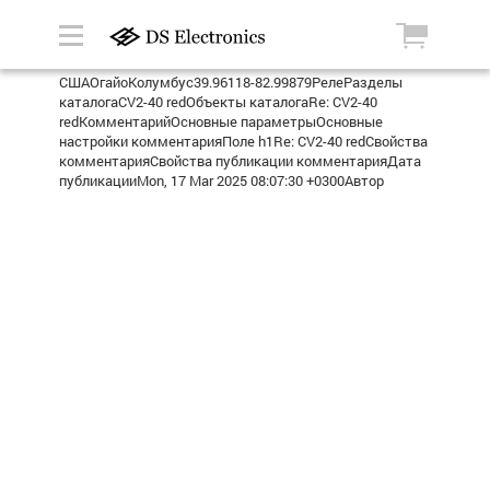
СШАОгайоКолумбус39.96118-82.99879РелеРазделы
каталогаCV2-40 redОбъекты каталогаRe: CV2-40
redКомментарийОсновные параметрыОсновные
настройки комментарияПоле h1Re: CV2-40 redСвойства
комментарияСвойства публикации комментарияДата
публикацииMon, 17 Mar 2025 08:07:30 +0300Автор