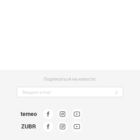
Подписаться на новости:
terneo
ZUBR