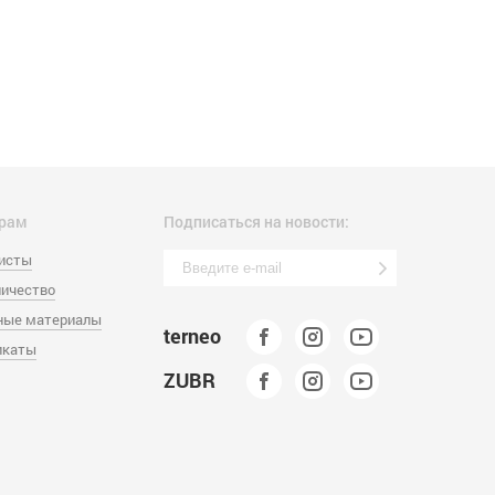
рам
Подписаться на новости:
листы
ичество
ные материалы
terneo
икаты
ZUBR