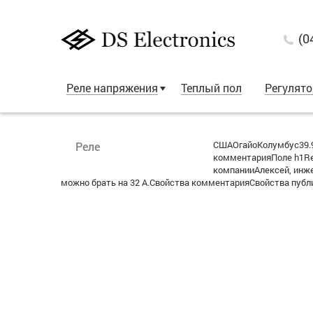
(0
Реле напряжения
Теплый пол
Регулят
СШАОгайоКолумбус39.9
Реле
комментарияПоле h1Re
компанииАлексей, инжен
можно брать на 32 А.Свойства комментарияСвойства публи