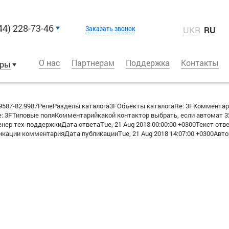
44) 228-73-46
Заказать звонок
UKR
RU
О нас
Партнерам
Поддержка
Контакты
оры
587-82.9987РелеРазделы каталога3FОбъекты каталогаRe: 3FКоммента
: 3FТиповые поляКомментарийкакой контактор выбрать, если автомат 
ер тех-поддержкиДата ответаTue, 21 Aug 2018 00:00:00 +0300Текст отве
кации комментарияДата публикацииTue, 21 Aug 2018 14:07:00 +0300Авто