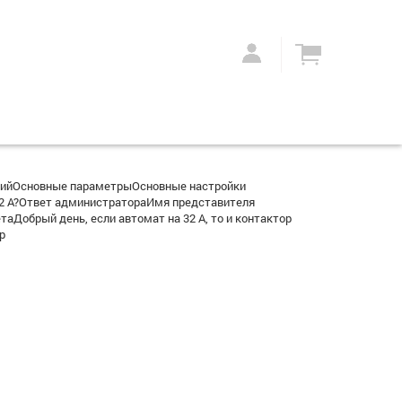
рийОсновные параметрыОсновные настройки
32 А?Ответ администратораИмя представителя
таДобрый день, если автомат на 32 А, то и контактор
р