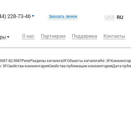
44) 228-73-46
Заказать звонок
UKR
RU
О нас
Партнерам
Поддержка
Контакты
оры
587-82.9987РелеРазделы каталога3FОбъекты каталогаRe: 3FКоммента
 3FСвойства комментарияСвойства публикации комментарияДата публик