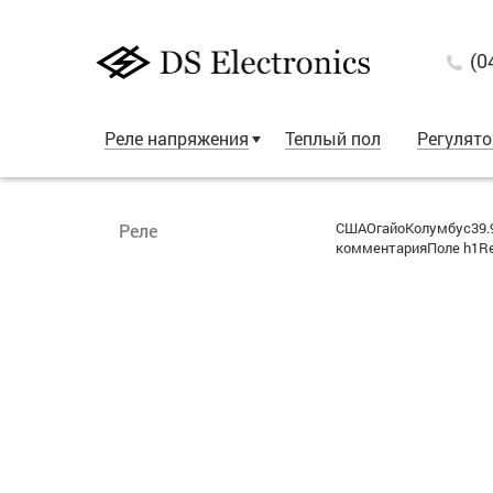
(0
Реле напряжения
Теплый пол
Регулят
СШАОгайоКолумбус39.9
Реле
комментарияПоле h1Re: