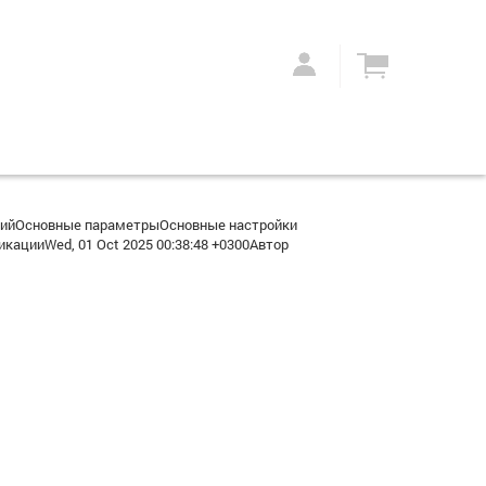
рийОсновные параметрыОсновные настройки
ацииWed, 01 Oct 2025 00:38:48 +0300Автор