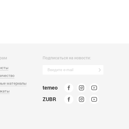
рам
Подписаться на новости:
листы
ичество
ные материалы
terneo
икаты
ZUBR