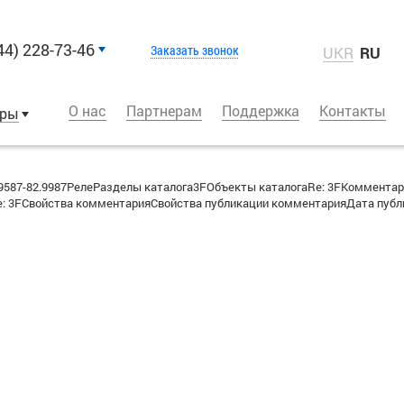
44) 228-73-46
Заказать звонок
UKR
RU
О нас
Партнерам
Поддержка
Контакты
оры
587-82.9987РелеРазделы каталога3FОбъекты каталогаRe: 3FКоммента
 3FСвойства комментарияСвойства публикации комментарияДата публика