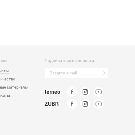
рам
Подписаться на новости:
листы
ичество
ные материалы
terneo
икаты
ZUBR