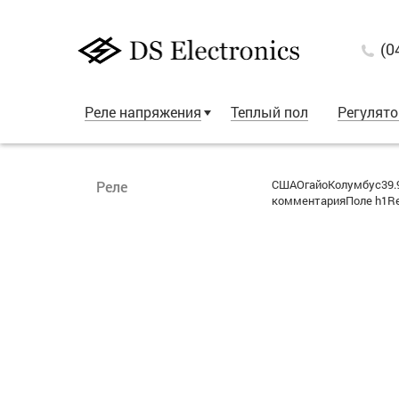
(0
Реле напряжения
Теплый пол
Регулят
СШАОгайоКолумбус39.9
Реле
комментарияПоле h1Re: