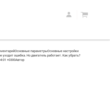
мментарийОсновные параметрыОсновные настройки
 уходит ошибка. Но двигатель работает. Как убрать?
4:01 +0300Автор