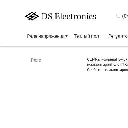
(0
Реле напряжения
Теплый пол
Регулят
СШАКалифорнияПомона3
Реле
комментарияПоле h1Re:
Свойства комментарияС