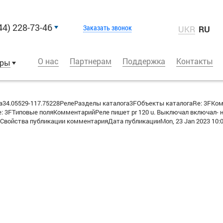
44) 228-73-46
Заказать звонок
UKR
RU
О нас
Партнерам
Поддержка
Контакты
оры
4.05529-117.75228РелеРазделы каталога3FОбъекты каталогаRe: 3FКо
 3FТиповые поляКомментарийРеле пишет pr 120 u. Выключал включал- не
войства публикации комментарияДата публикацииMon, 23 Jan 2023 10:0