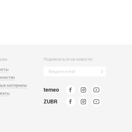
рам
Подписаться на новости:
листы
ичество
ные материалы
terneo
икаты
ZUBR