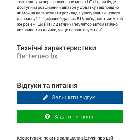
температури через інженерне меню Li¯ і Li_, чи буде
доступний розширений діпазон у додатку і відповідно
чи можна налаштувати розклад з урахуванням нового
діапазону? 2. Цифровий датчик В18 під'єднюється у той
же роз'єм, що й NTC датчик? Регулятор автоматично
визначає тип дачика, чи це налаштовується?
Технічні характеристики
Re: terneo bx
Відгуки та питання
Залишити відгук
Задати питання
Користувачі поки не залишили відгуки про цей