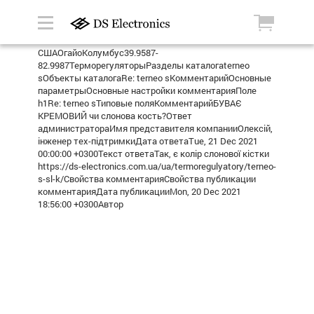
СШАОгайоКолумбус39.9587-
82.9987ТерморегуляторыРазделы каталогаterneo
sОбъекты каталогаRe: terneo sКомментарийОсновные
параметрыОсновные настройки комментарияПоле
h1Re: terneo sТиповые поляКомментарийБУВАЄ
КРЕМОВИЙ чи слонова кость?Ответ
администратораИмя представителя компанииОлексій,
інженер тех-підтримкиДата ответаTue, 21 Dec 2021
00:00:00 +0300Текст ответаТак, є колір слонової кістки
https://ds-electronics.com.ua/ua/termoregulyatory/terneo-
s-sl-k/Свойства комментарияСвойства публикации
комментарияДата публикацииMon, 20 Dec 2021
18:56:00 +0300Автор