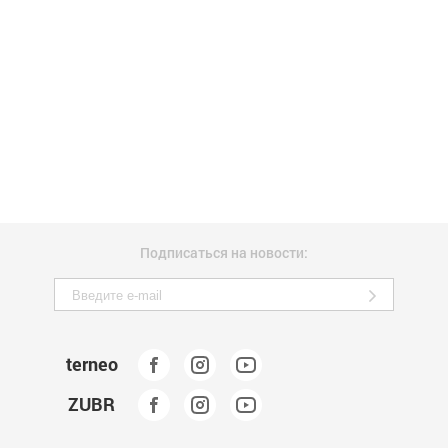
Подписаться на новости:
terneo
ZUBR